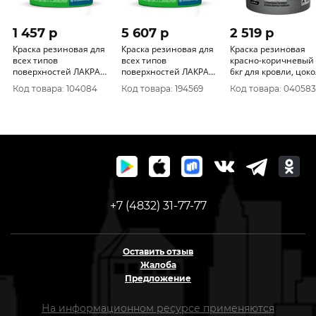
1 457 p
5 607 p
2 519 p
Краска резиновая для
Краска резиновая для
Краска резиновая
всех типов
всех типов
красно-коричневый
поверхностей ЛАКРА
поверхностей ЛАКРА
6кг для кровли, цоколя,
PROF IT красно-
PROF IT графит RAL
фасада Дали
Код товара: 104084
Код товара: 194569
Код товара: 040583
коричневый RAL 3011
7024 14кг
3 кг
+7 (4832) 31-77-77
Оставить отзыв
Жалоба
Предложение
На информационном ресурсе применяются