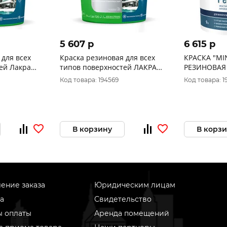
5 607 p
6 615 p
 для всех
Краска резиновая для всех
КРАСКА "MIN
ей Лакра
типов поверхностей ЛАКРА
РЕЗИНОВАЯ
елый RAL
PROF IT графит RAL 7024 14кг
ФАСАДОВ И 
Код товара: 194569
Код товара: 1
"FINNCOLOR
В корзину
В корз
ение заказа
Юридическим лицам
а
Свидетельство
ы оплаты
Аренда помещений