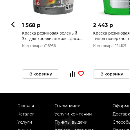
1 568 p
2 443 p
Краска резиновая зеленый
Краска резиновая
3кг для кровли, цоколя, фасада
типов поверхност
Дали
PROF IT база А, Б
Код товара: 016956
Код товара: 124109
9003 6 кг
В корзину
В корзину
Главная
О компании
Оформл
Каталог
Услуги компании
Доставк
Услуги
Пункты выдачи
Способ