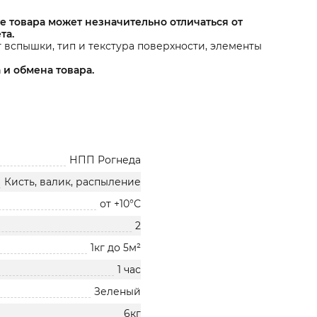
е товара может незначительно отличаться от
та.
т вспышки, тип и текстура поверхности, элементы
 и обмена товара.
НПП Рогнеда
Кисть, валик, распыление
от +10°С
2
1кг до 5м²
1 час
Зеленый
6кг