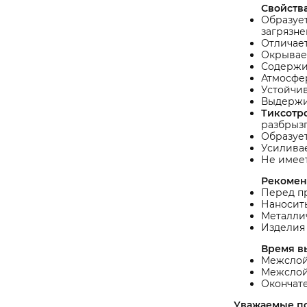
Свойства
Образует
загрязне
Отличает
Окрывает
Содержит
Атмосфер
Устойчив
Выдержи
Тиксотр
разбрызг
Образуе
Усилива
Не имеет
Рекомен
Перед п
Наносить
Металлич
Изделия 
Время вы
Межслойн
Межслойн
Окончате
Уважаемые п