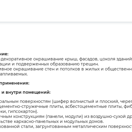
ние:
-декоративное окрашивание крыш, фасадов, цоколя здани
тации и подверженных образованию трещин.
ивное окрашивание стен и потолков в жилых и обществен
тапливаемых.
 применения:
 и внутри помещений:
альным поверхностям (шифер волнистый и плоский, череп
 цементно-стружечные плиты, асбестоцементные плиты, фи
ки, гипсокартон).
чным конструкциям (панели, модули) из воздушно-сухой 
ьстве каркасно-панельных и модульных домов.
ованной стали, загрунтованным металлическим поверхност