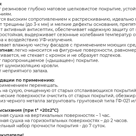
:
 резиновое глубоко матовое шелковистое покрытие, усто
ниям.
ся высоким сопротивлением к растрескиванию, идеально п
 трещины (до 3-х мм) и мелкие дефекты основания, препя
 активный антисептик, обеспечивает надежную защиту от 
остойкая, выдерживает сезонные колебания температур от 
а к воздействию УФ-излучения.
вает влажную чистку фасадов с применением моющих сред
опная:
легко наносится на фигурные поверхности, равноме
ивается, не стекает с кромок и не образует подтеков.
т паропроницаемое («дышащее») покрытие.
ет шумоизоляцию кровли.
 неприятного запаха.
дации по применению:
рименением перемешать.
 на сухую, очищенную от старых отслаивающихся покрыти
еские поверхности очистить от старых покрытий, обезжир
из черного металла загрунтовать грунтовкой типа ГФ-021 
сыхания (при t° +20±2°C)
ая сушка на вертикальных поверхностях – 1 час.
ая сушка на горизонтальных поверхностях – до 2 часов.
льный набор прочности покрытия - до 7 суток.
окупатели!