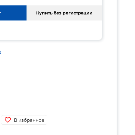
у
Купить без регистрации
е
В избранное