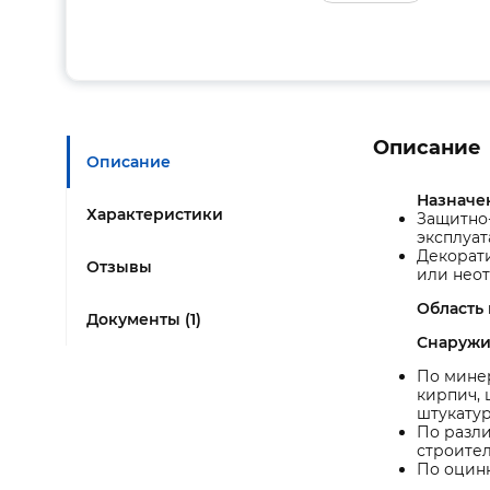
Описание
Описание
Назначе
Характеристики
Защитно
эксплуа
Декорат
Отзывы
или нео
Область
Документы (1)
Снаружи
По минер
кирпич,
штукатур
По разли
строител
По оцинк