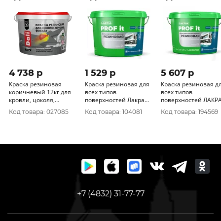
4 738 p
1 529 p
5 607 p
Краска резиновая
Краска резиновая для
Краска резиновая д
коричневый 12кг для
всех типов
всех типов
кровли, цоколя,
поверхностей Лакра
поверхностей ЛАКР
фасада Дали
PROF IT база А, Белый
PROF IT графит RAL
Код товара: 027085
Код товара: 104081
Код товара: 194569
RAL 9003 3 кг
7024 14кг
+7 (4832) 31-77-77