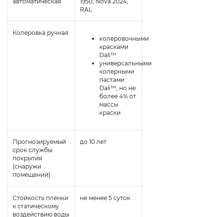
автоматическая
1950, Nova 2024,
RAL
Колеровка ручная
колеровочными
красками
Dali™
универсальными
колерными
пастами
Dali™, но не
более 4% от
массы
краски
Прогнозируемый
до 10 лет
cрок службы
покрытия
(снаружи
помещений)
Стойкость плёнки
не менее 5 суток
к статическому
воздействию воды