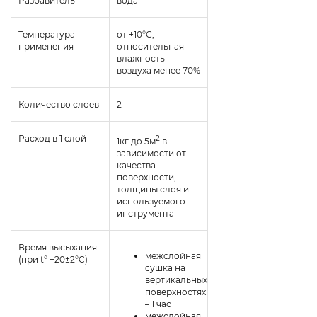
Разбавитель
вода
Температура
от +10°С,
применения
относительная
влажность
воздуха менее 70%
Количество слоев
2
Расход в 1 слой
2
1кг до 5м
в
зависимости от
качества
поверхности,
толщины слоя и
используемого
инструмента
Время высыхания
межслойная
(при t° +20±2°C)
сушка на
вертикальных
поверхностях
– 1 час
межслойная