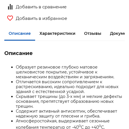
Добавить в сравнение
Добавить в избранное
Описание
Характеристики
Отзывы
Документ
Описание
Образует резиновое глубоко матовое
шелковистое покрытие, устойчивое к
механическим воздействиям и загрязнениям.
Отличается высоким сопротивлением к
растрескиванию, идеально подходит для новых
зданий с естественной усадкой.
Скрывает трещины (до 3-х мм) и мелкие дефекты
основания, препятствует образованию новых
трещин.
Содержит активный антисептик, обеспечивает
надежную защиту от плесени и грибка.
Атмосферостойкая, выдерживает сезонные
0
0
колебания температур от -40
С до +40
С.