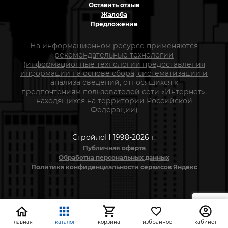
Оставить отзыв
Жалоба
Предложение
На информационном ресурсе применяются
рекомендательные технологии
(информационные технологии предоставления
информации на основе сбора, систематизации и
анализа сведений, относящихся к
предпочтениям пользователей сети «Интернет»,
находящихся на территории Российской
Федерации)
СтройлоН 1998-2026 г.
Публичная оферта
Обработка персональных данных
Политика конфиденциальности сервисов Яндекс
главная
каталог
корзина
избранное
кабинет