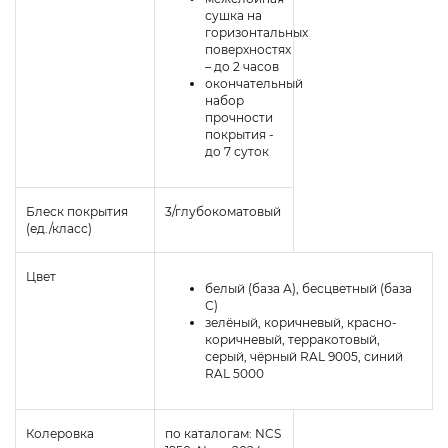
сушка на
горизонтальных
поверхностях
– до 2 часов
окончательный
набор
прочности
покрытия -
до 7 суток
Блеск покрытия
3/глубокоматовый
(ед./класс)
Цвет
белый (база А), бесцветный (база
С)
зелёный, коричневый, красно-
коричневый, терракотовый,
серый, чёрный RAL 9005, синий
RAL 5000
Колеровка
по каталогам: NCS