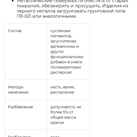
Металлические поверхности очистить от старых
покрытий, обезжирить и просушить. Изделия из
черного металла загрунтовать грунтовкой типа
ГФ-021 или аналогичными.
Состав
суспензия
пигментов,
загустителей,
адгезионных и
других
функциональных
добавок в смеси
полиакриловых
дисперсий
Методы
кисть, валик,
нанесения
распыление
Разбавление
допускается, не
более 5% от
общей массы
краски