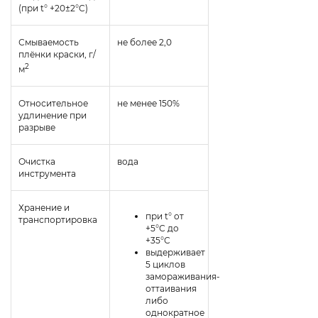
(при t° +20±2°C)
Смываемость
не более 2,0
плёнки краски, г/
2
м
Относительное
не менее 150%
удлинение при
разрыве
Очистка
вода
инструмента
Хранение и
при t° от
транспортировка
+5°С до
+35°С
выдерживает
5 циклов
замораживания-
оттаивания
либо
однократное