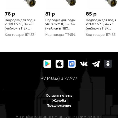
76 p
81 p
85 p
Подводка для воды
Подводка для воды
Подводка для воды
VRT® 1/2" 0, 3м г/г
VRT® 1/2" 0, 3м г/ш
VRT® 1/2" 0, 4м г/г
(нейлон в ПВХ
(нейлон в ПВХ
(нейлон в ПВХ
оболочке)
оболочке)
оболочке)
Код товара: 117453
Код товара: 117454
Код товара: 117455
+7 (4832) 31-77-77
Оставить отзыв
Жалоба
Предложение
На информационном ресурсе применяются