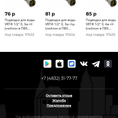
76 p
81 p
85 p
Подводка для воды
Подводка для воды
Подводка для воды
VRT® 1/2" 0, 3м г/г
VRT® 1/2" 0, 3м г/ш
VRT® 1/2" 0, 4м г/г
(нейлон в ПВХ
(нейлон в ПВХ
(нейлон в ПВХ
оболочке)
оболочке)
оболочке)
Код товара: 117453
Код товара: 117454
Код товара: 117455
+7 (4832) 31-77-77
Оставить отзыв
Жалоба
Предложение
На информационном ресурсе применяются