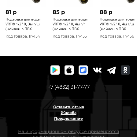
81 p
85 p
88 p
Подводка для воды
Подводка для воды
Подводка для воды
VRT® 1/2" 0, 3м г/ш
VRT® 1/2" 0, 4м г/г
VRT® 1/2" 0, 4м г/ш
(нейлон в ПВХ
(нейлон в ПВХ
(нейлон в ПВХ
оболочке)
оболочке)
оболочке)
Код товара: 117454
Код товара: 117455
Код товара: 117456
+7 (4832) 31-77-77
Оставить отзыв
Жалоба
Предложение
На информационном ресурсе применяются