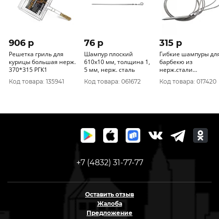
906 p
76 p
315 p
Решетка гриль для
Шампур плоский
Гибкие шампуры дл
курицы большая нерж.
610х10 мм, толщина 1,
барбекю из
370*315 РГК1
5 мм, нерж. сталь
нерж.стали
100см*2мм, 4шт в уп
Код товара: 135941
Код товара: 061672
Код товара: 017420
61356
+7 (4832) 31-77-77
Оставить отзыв
Жалоба
Предложение