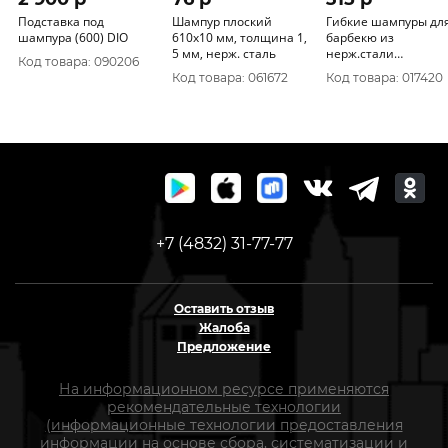
Подставка под
Шампур плоский
Гибкие шампуры дл
шампура (600) DIO
610х10 мм, толщина 1,
барбекю из
5 мм, нерж. сталь
нерж.стали
Код товара: 090206
100см*2мм, 4шт в уп
Код товара: 061672
Код товара: 017420
61356
+7 (4832) 31-77-77
Оставить отзыв
Жалоба
Предложение
На информационном ресурсе применяются
рекомендательные технологии
(информационные технологии предоставления
информации на основе сбора, систематизации и