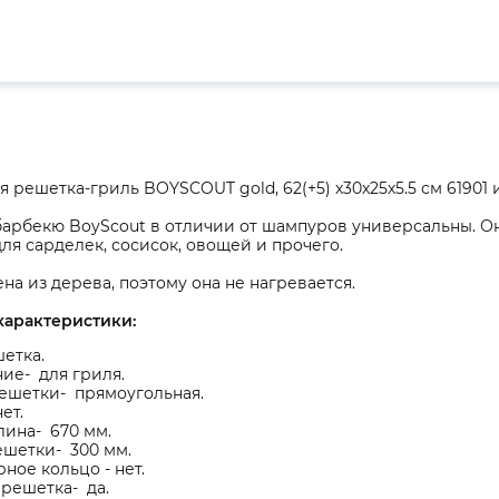
 решетка-гриль BOYSCOUT gold, 62(+5) х30х25х5.5 см 61901 и
арбекю BoyScout в отличии от шампуров универсальны. Они
для сарделек, сосисок, овощей и прочего.
на из дерева, поэтому она не нагревается.
характеристики:
етка.
ие- для гриля.
ешетки- прямоугольная.
ет.
ина- 670 мм.
ешетки- 300 мм.
ное кольцо - нет.
решетка- да.