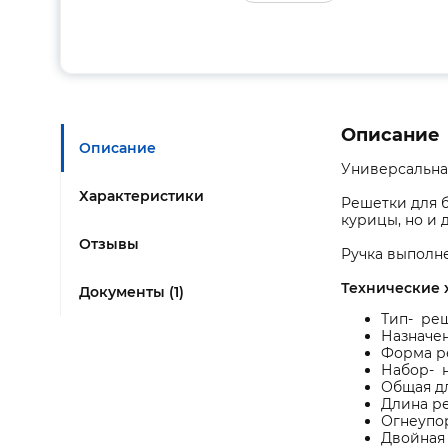
Описание
Описание
Универсальная
Характеристики
Решетки для б
курицы, но и 
Отзывы
Ручка выполне
Технические 
Документы (1)
Тип- реш
Назначен
Форма р
Набор- н
Общая дл
Длина р
Огнеупор
Двойная 