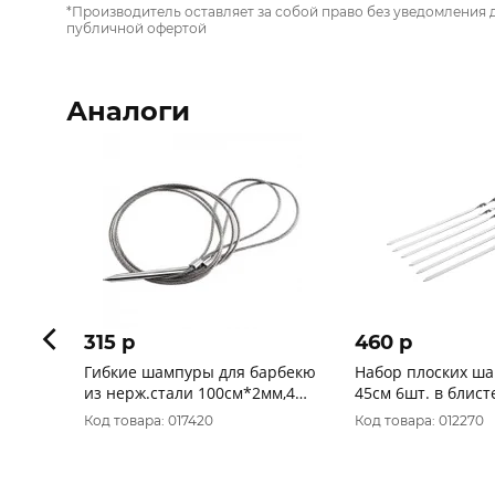
*Производитель оставляет за собой право без уведомления 
публичной офертой
Аналоги
315 p
460 p
Гибкие шампуры для барбекю
Набор плоских ш
из нерж.стали 100см*2мм,4шт
45см 6шт. в блист
в уп. 61356
Код товара: 017420
Код товара: 012270