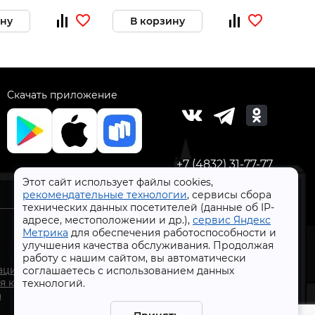
ину
В корзину
В 
Скачать приложение
+7 (4832) 31-77-77
Этот сайт использует файлы cookies,
рекомендательные технологии
, сервисы сбора
технических данных посетителей (данные об IP-
адресе, местоположении и др.),
сервис Яндекс
Метрика
для обеспечения работоспособности и
улучшения качества обслуживания. Продолжая
работу с нашим сайтом, вы автоматически
СтройлоН 1998-2026 г.
ации
соглашаетесь с использованием данных
Публичная оферта
я к
технологий.
Обработка персональных данных
а
Политика конфиденциальности сервисов Яндекс