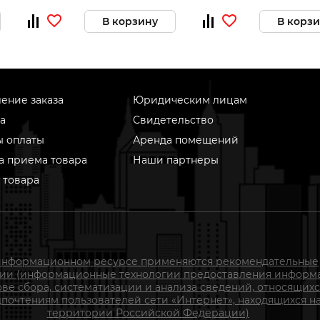
В корзину
В корз
ение заказа
Юридическим лицам
а
Свидетельство
ы оплаты
Аренда помещений
а приема товара
Наши партнеры
 товара
информационном ресурсе применяются рекомендательные
гии (информационные технологии предоставления информ
ове сбора, систематизации и анализа сведений, относящихс
почтениям пользователей сети «Интернет», находящихся н
территории Российской Федерации)