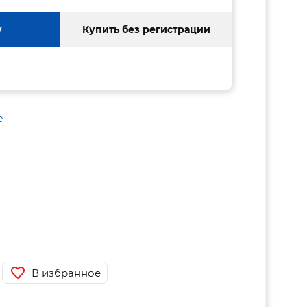
у
Купить без регистрации
е
В избранное