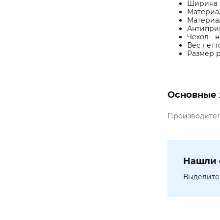
Ширина 
Материал
Материа
Антиприг
Чехол- н
Вес нетто
Размер р
Основные 
Производите
Нашли 
Выделите 