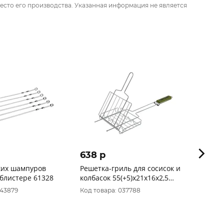
есто его производства. Указанная информация не является
638 p
702 
ких шампуров
Решетка-гриль для сосисок и
Решет
 блистере 61328
колбасок 55(+5)х21х16х2,5
порц.
см/12 61307
подар
043879
Код товара: 037788
Код то
61313