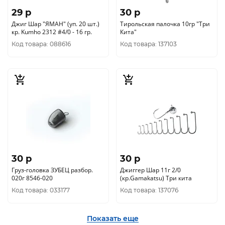
29 p
30 p
Джиг Шар "ЯМАН" (уп. 20 шт.)
Тирольская палочка 10гр "Три
кр. Kumho 2312 #4/0 - 16 гр.
Кита"
Код товара: 088616
Код товара: 137103
30 p
30 p
Груз-головка ЗУБЕЦ разбор.
Джиггер Шар 11г 2/0
020г 8546-020
(кр.Gamakatsu) Три кита
Код товара: 033177
Код товара: 137076
Показать еще