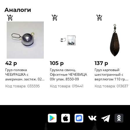
Аналоги
42 p
105 p
137 p
Груз-головка
Грузила свинц.
Груз карповый
ЧЕБУРАШКА с
Офсетные ЧЕЧЕВИЦА
шестигранный с
американ. застеж. 024г
09г упак. 8550-09
вертлюгом 110 гр.
8520-024
638501
Код товара: 035595
Код товара: 019441
Код товара: 013637