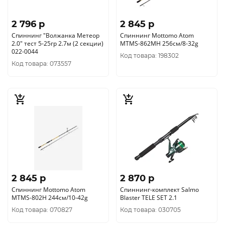
2 796 p
2 845 p
Спиннинг "Волжанка Метеор
Спиннинг Mottomo Atom
2.0" тест 5-25гр 2.7м (2 секции)
MTMS-862MH 256см/8-32g
022-0044
Код товара: 198302
Код товара: 073557
2 845 p
2 870 p
Спиннинг Mottomo Atom
Спиннинг-комплект Salmo
MTMS-802H 244см/10-42g
Blaster TELE SET 2.1
Код товара: 070827
Код товара: 030705