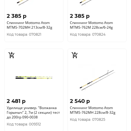
2 385 p
2 385 p
Спиннинг Mottomo Atom
Спиннинг Mottomo Atom
MTMS-702MH 213см/8-32g
MTMS-762M 228см/6-24g
Код товара: 070821
Код товара: 070824
2 481 p
2 540 p
Удилище универ. "Волжанка
Спиннинг Mottomo Atom
Горыныч" 2, 7м (2 секции) тест
MTMS-762MH 228см/8-32g
до 200гр 090-0038
Код товара: 070825
Код товара: 009312