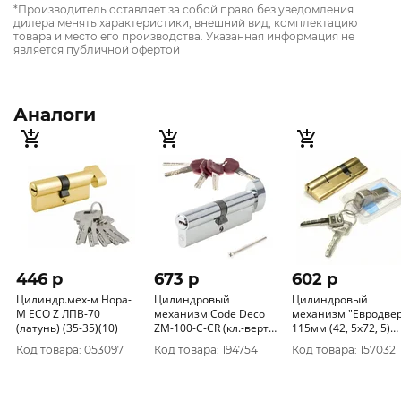
*Производитель оставляет за собой право без уведомления
дилера менять характеристики, внешний вид, комплектацию
товара и место его производства. Указанная информация не
является публичной офертой
Аналоги
446 p
673 p
602 p
Цилиндр.мех-м Нора-
Цилиндровый
Цилиндровый
М ЕСО Z ЛПВ-70
механизм Code Deco
механизм "Евродве
(латунь) (35-35)(10)
ZM-100-C-CR (кл.-верт.)
115мм (42, 5х72, 5)
(хром)
перекодир.перфо-кл
Код товара: 053097
Код товара: 194754
Код товара: 157032
(2+6кл)(5)