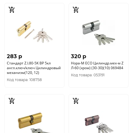
283 p
320 p
Стандарт Z.I.80-5K BP 5кл
Нора-М ЕСО Цилиндр.мех-м Z
англ.ключ/ключ Цилиндровый
Л-60 (хром) (30-30)(10) 069484
механизм(120, 12)
Код товара: 053191
Код товара: 108758