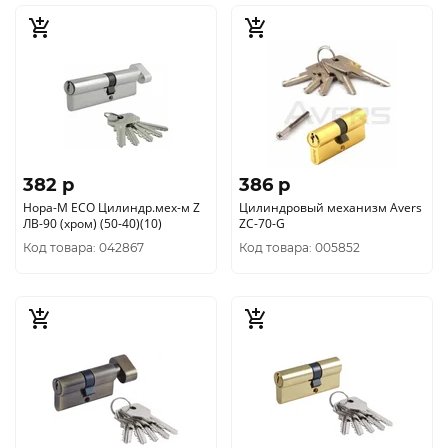
382 p
386 p
Нора-М ЕСО Цилиндр.мех-м Z
Цилиндровый механизм Avers
ЛВ-90 (хром) (50-40)(10)
ZC-70-G
Код товара: 042867
Код товара: 005852