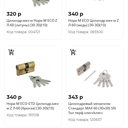
320 p
340 p
Цилиндр.мех-м Нора-М ЕСО Z
Нора-М ЕСО Цилиндр.мех-м Z
Л-60 (латунь) (30-30)(10)
Л-60 (медь) (30-30)(10)
Код товара: 004721
Код товара: 083500
340 p
343 p
Нора-М ЕСО-STD Цилиндр.мех-
Цилиндровый механизм
м Z Л-60 (бронза) (30-30)(10)
Стандарт MAX 60 (30х30) SN
5кл перф.ключ/ключ
Код товара: 197018
Код товара: 120837