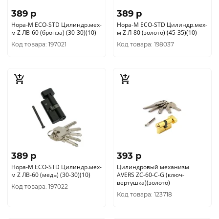
389 p
389 p
Нора-М ЕСО-STD Цилиндр.мех-
Нора-М ЕСО-STD Цилиндр.мех-
м Z ЛВ-60 (бронза) (30-30)(10)
м Z Л-80 (золото) (45-35)(10)
Код товара: 197021
Код товара: 198037
389 p
393 p
Нора-М ЕСО-STD Цилиндр.мех-
Цилиндровый механизм
м Z ЛВ-60 (медь) (30-30)(10)
AVERS ZC-60-C-G (ключ-
вертушка)(золото)
Код товара: 197022
Код товара: 123718