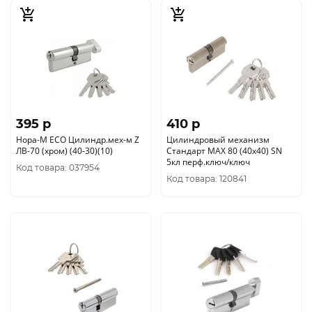
395 p
410 p
Нора-М ЕСО Цилиндр.мех-м Z
Цилиндровый механизм
ЛВ-70 (хром) (40-30)(10)
Стандарт MAX 80 (40х40) SN
5кл перф.ключ/ключ
Код товара: 037954
Код товара: 120841