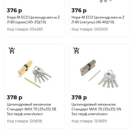
376 p
376 p
Нора-М ЕСО Цилиндр.мех-м Z
Нора-М ЕСО Цилиндр.мех-м Z
Л-80 (хром) (45-35)(10)
Л-80 (латунь) (40-40)(10)
Код товара: 054363
Код товара: 005503
378 p
378 p
Цилиндровый механизм
Цилиндровый механизм
Стандарт MAX 70 (35х35) SB
Стандарт MAX 70 (35х35) SN
5кл перф.ключ/ключ
5кл перф.ключ/ключ
Код товара: 120838
Код товара: 120839