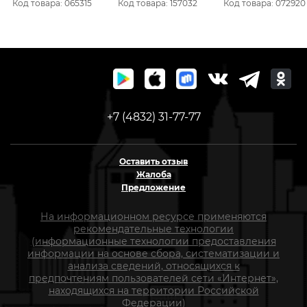
Код товара: 065315
Код товара: 157032
Код товара: 072920
(2+6кл)(5)
механизм(10)
+7 (4832) 31-77-77
Оставить отзыв
Жалоба
Предложение
На информационном ресурсе применяются
рекомендательные технологии
(информационные технологии предоставления
информации на основе сбора, систематизации и
анализа сведений, относящихся к
предпочтениям пользователей сети «Интернет»,
находящихся на территории Российской
Федерации)