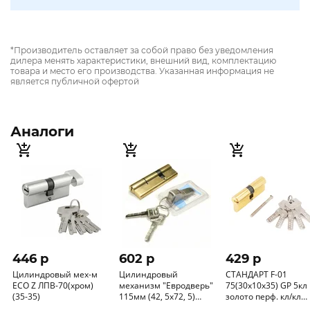
*Производитель оставляет за собой право без уведомления
дилера менять характеристики, внешний вид, комплектацию
товара и место его производства. Указанная информация не
является публичной офертой
Аналоги
446 p
602 p
429 p
Цилиндровый мех-м
Цилиндровый
СТАНДАРТ F-01
ECO Z ЛПВ-70(хром)
механизм "Евродверь"
75(30х10х35) GP 5кл
(35-35)
115мм (42, 5х72, 5)
золото перф. кл/кл
перекодир.перфо-кл.
Цилиндровый