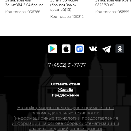
Замок врезной
ЗЕНИТ ЗВ 4-3.04
Замок врезной Aver
Зенит3В4-3.04 бронза
(бронза) Замок
0823/60-АВ
врезной(15)
Код товара: 036768
Код товара: 051599
Код товара: 100312
+7 (4832) 31-77-77
Оставить отзыв
Жалоба
Предложение
На информационном ресурсе применяются
рекомендательные технологии
(информационные технологии предоставления
информации на основе сбора, систематизации и
анализа сведений, относящихся к