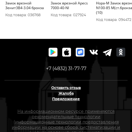
Замок врезной
Замок врезной Apecs
Нора-М Замок врез
Зенит3В4-3.04 бронза
7000-40-NI
N100-85 M(ст.бронза
(10)
Код товара: 036768
Код товара: 027924
Код товара: 094472
+7 (4832) 31-77-77
Оставить отзыв
Жалоба
Предложение
На информационном ресурсе применяются
рекомендательные технологии
(информационные технологии предоставления
информации на основе сбора, систематизации и