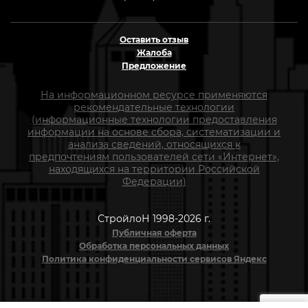
Оставить отзыв
Жалоба
Предложение
На информационном ресурсе применяются
рекомендательные технологии
(информационные технологии предоставления
информации на основе сбора, систематизации и
анализа сведений, относящихся к
предпочтениям пользователей сети «Интернет»,
находящихся на территории Российской
Федерации)
СтройлоН 1998-2026 г.
Публичная оферта
Обработка персональных данных
Политика конфиденциальности сервисов Яндекс