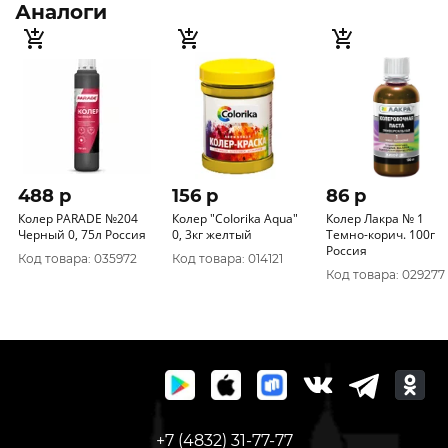
Аналоги
488 p
156 p
86 p
Колер PARADE №204
Колер "CoIorika Aqua"
Колер Лакра № 1
Черный 0, 75л Россия
0, 3кг желтый
Темно-корич. 100г
Россия
Код товара: 035972
Код товара: 014121
Код товара: 029277
+7 (4832) 31-77-77