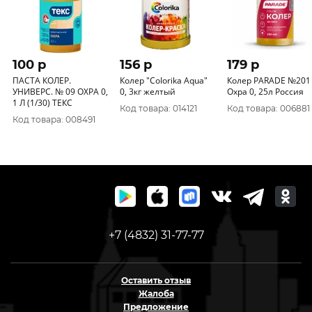
100 p
156 p
179 p
ПАСТА КОЛЕР.
Колер "CoIorika Aqua"
Колер PARADE №201
УНИВЕРС. № 09 ОХРА 0,
0, 3кг желтый
Охра 0, 25л Россия
1 Л (1/30) ТЕКС
Код товара: 014121
Код товара: 006881
Код товара: 008491
+7 (4832) 31-77-77
Оставить отзыв
Жалоба
Предложение