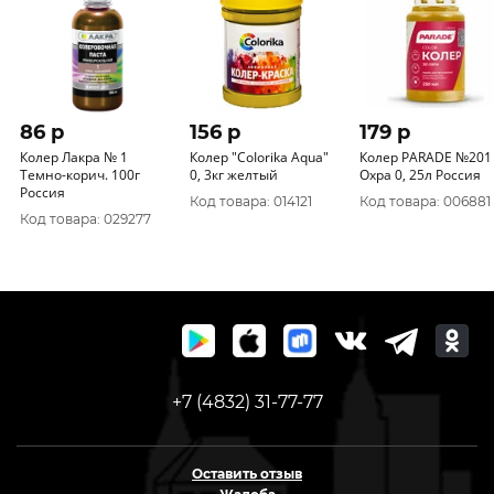
86 p
156 p
179 p
Колер Лакра № 1
Колер "CoIorika Aqua"
Колер PARADE №201
Темно-корич. 100г
0, 3кг желтый
Охра 0, 25л Россия
Россия
Код товара: 014121
Код товара: 006881
Код товара: 029277
+7 (4832) 31-77-77
Оставить отзыв