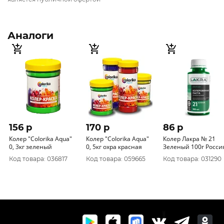
Аналоги
156 p
170 p
86 p
Колер "CoIorika Aqua"
Колер "CoIorika Aqua"
Колер Лакра № 21
0, 3кг зеленый
0, 5кг охра красная
Зеленый 100г Росси
Код товара: 036817
Код товара: 059665
Код товара: 031290