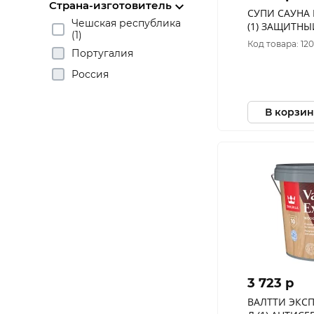
Страна-изготовитель
СУПИ САУНА ПРО
Чешская республика
(1) ЗАЩИТНЫ
(1)
САУН П/МАТО
Код товара: 12
Португалия
Россия
В корзин
3 723 p
ВАЛТТИ ЭКСПЕР