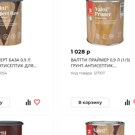
1 028 p
 0,9 Л
ВАЛТТИ ПРАЙМЕР 0,9 Л (1/3)
-АНТИСЕПТИК ДЛЯ
ГРУНТ-АНТИСЕПТИК
КУРИЛА"
"ТИККУРИЛА"
0054
Код товара: 127107
у
В корзину