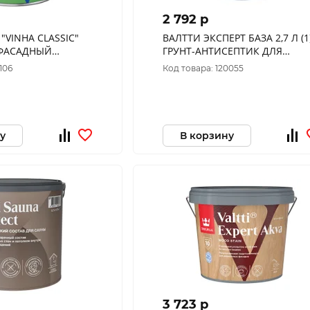
2 792 p
"VINHA CLASSIC"
ВАЛТТИ ЭКСПЕРТ БАЗА 2,7 Л (1)
Л ФАСАДНЫЙ
ГРУНТ-АНТИСЕПТИК ДЛЯ
6) "ТИККУРИЛА"
ДЕРЕВА "ТИККУРИЛА"
106
Код товара: 120055
у
В корзину
3 723 p