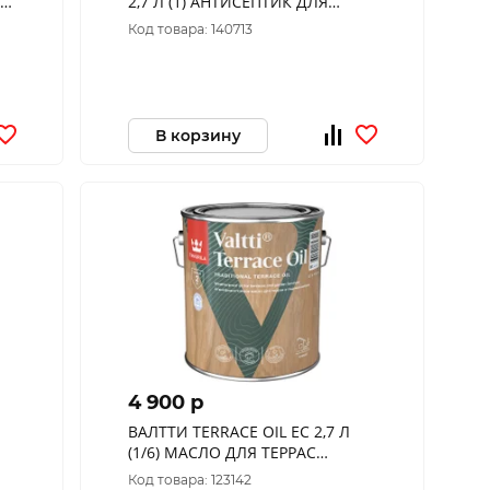
2,7 Л (1) АНТИСЕПТИК ДЛЯ
ДЕРЕВА "ТИККУРИЛА"
Код товара: 140713
В корзину
4 900 p
ВАЛТТИ TERRACE OIL EC 2,7 Л
(1/6) МАСЛО ДЛЯ ТЕРРАС
"ТИККУРИЛА"
Код товара: 123142