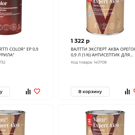
1 322 p
TTI COLOR" EP 0,9
ВАЛТТИ ЭКСПЕРТ АКВА ОРЕГО
КУРИЛА"
0,9 Л (1/6) АНТИСЕПТИК ДЛЯ
ДЕРЕВА "ТИККУРИЛА"
732
Код товара: 140708
у
В корзину