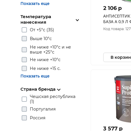
Показать еще
2 106 p
АНТИСЕПТИК 
Температура
БАЗА А 0,9 
нанесения
КРОЮЩИЙ (1/
Код товара: 127
От +5°с (35)
Выше 10°с
Не ниже +10°c и не
выше +25°c
В корзин
Не ниже +10°с
Не ниже +15 с.
Показать еще
Страна бренда
Чешская республика
(1)
Португалия
Россия
3 577 p