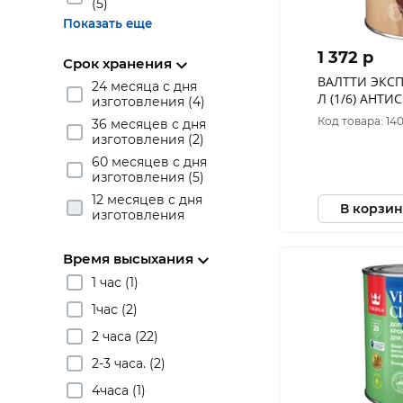
(5)
Показать еще
1 372 p
Срок хранения
ВАЛТТИ ЭКСПЕР
24 месяца с дня
Л (1/6) АНТИСЕПТИК ДЛЯ
изготовления (4)
ДЕРЕВА "ТИК
Код товара: 14
36 месяцев с дня
изготовления (2)
60 месяцев с дня
изготовления (5)
12 месяцев с дня
В корзин
изготовления
Время высыхания
1 час (1)
1час (2)
2 часа (22)
2-3 часа. (2)
4часа (1)