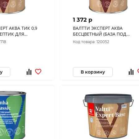
1 372 p
Т АКВА ТИК 0,9
ВАЛТТИ ЭКСПЕРТ АКВА
БЕСЦВЕТНЫЙ (БАЗА ПОД
КУРИЛА"
КОЛЕРОВКУ) 0,9 Л (1/6)
0718
Код товара: 120052
АНТИСЕПТИК ДЛЯ ДЕРЕВА
"ТИККУРИЛА"
у
В корзину