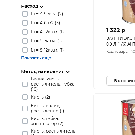
Расход
1л = 4-5кв.м. (2)
1л = 4-6 м2 (3)
1 322 p
1л = 4-12кв.м. (1)
ВАЛТТИ ЭКСП
1л = 5-7кв.м. (1)
0,9 Л (1/6) АНТИСЕПТИК ДЛЯ
ДЕРЕВА "ТИК
1л = 8-12кв.м. (1)
Код товара: 14
Показать еще
Метод нанесения
Валик, кисть,
В корзин
распылитель, губка
(18)
Кисть (2)
Кисть, валик,
распыление (1)
Кисть, губка,
аппликатор (2)
Кисть, распылитель