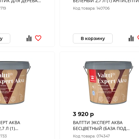
БЕЛЕНЫЙ 2,7 Л (1) АНТИСЕПТИК
"
ДЛЯ ДЕРЕВА "ТИККУРИЛА"
0719
Код товара: 140706
у
В корзину
3 920 p
ЕРТ АКВА
ВАЛТТИ ЭКСПЕРТ АКВА
БЕСЦВЕТНЫЙ (БАЗА ПОД
 ДЛЯ ДЕРЕВА
КОЛЕРОВКУ) 2,7 Л (1)
0733
Код товара: 074347