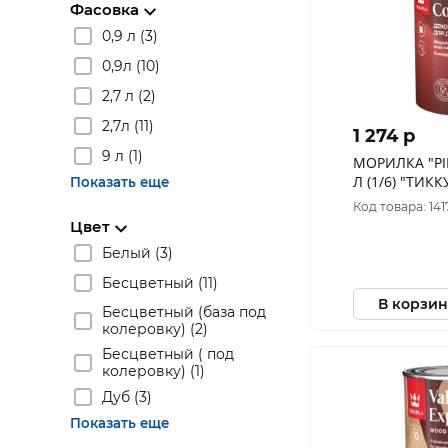
Фасовка
0,9 л (3)
0,9л (10)
2,7 л (2)
2,7л (11)
1 274 p
9 л (1)
МОРИЛКА "PIR
Л (1/6) "ТИК
Показать еще
Код товара: 141
Цвет
Белый (3)
Бесцветный (11)
В корзин
Бесцветный (база под
колеровку) (2)
Бесцветный ( под
колеровку) (1)
Дуб (3)
Показать еще