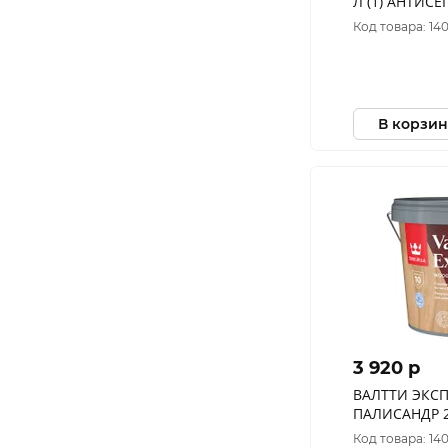
Л (1) АНТИСЕПТИК ДЛЯ ДЕРЕВА
"ТИККУРИЛА
Код товара: 14
В корзин
3 920 p
ВАЛТТИ ЭКСП
ПАЛИСАНДР 2,7 Л (1)
АНТИСЕПТИК
Код товара: 14