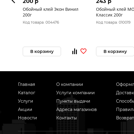
200 p
243 p
Обойный клей Экон Винил
Обойный клей М
200г
Классик 200г
Код товара: 004476
Код товара: 010019
В корзину
В корзину
Главная
О компании
Оформл
Каталог
Услуги компании
Доставк
Услуги
Пункты выдачи
Способ
Акции
Адреса магазинов
Правил
Новости
Контакты
Возврат