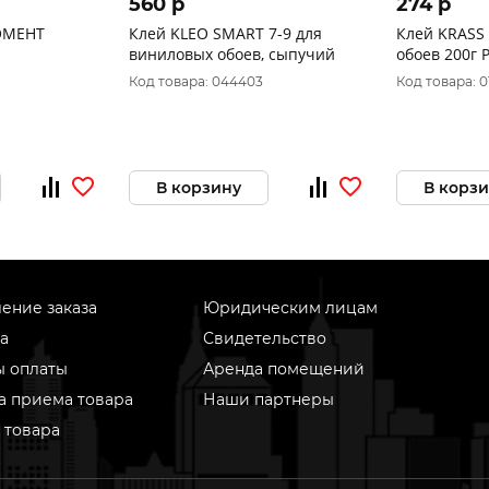
560 p
274 p
ОМЕНТ
Клей KLEO SMART 7-9 для
Клей KRASS Виниловый для
виниловых обоев, сыпучий
обоев 200г 
Код товара: 044403
Код товара: 0
В корзину
В корз
ение заказа
Юридическим лицам
а
Свидетельство
ы оплаты
Аренда помещений
а приема товара
Наши партнеры
 товара