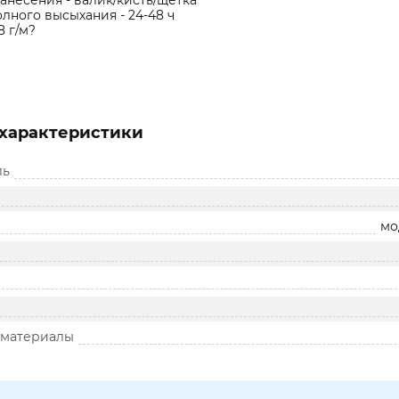
анесения - валик/кисть/щетка
лного высыхания - 24-48 ч
8 г/м?
характеристики
ль
мо
 материалы