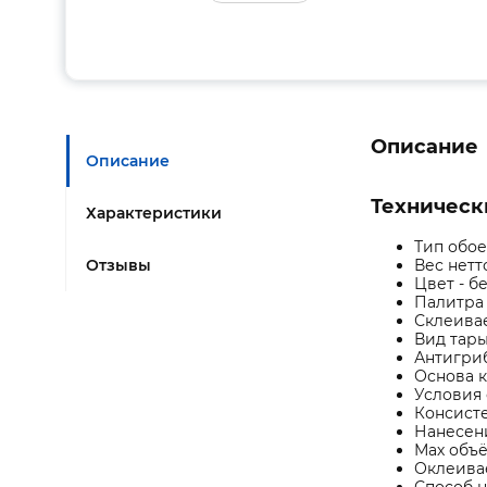
Описание
Описание
Техническ
Характеристики
Тип обое
Отзывы
Вес нетто
Цвет - 
Палитра
Склеива
Вид тары
Антигриб
Основа 
Условия
Консисте
Нанесени
Мах объё
Оклеивае