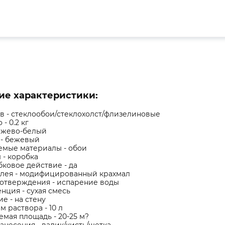
ие характеристики:
в - стеклообои/стеклохолст/флизелиновые
 - 0.2 кг
бежево-белый
 - бежевый
емые материалы - обои
 - коробка
ковое действие - да
клея - модифицированный крахмал
 отверждения - испарение воды
нция - сухая смесь
е - на стену
м раствора - 10 л
мая площадь - 20-25 м?