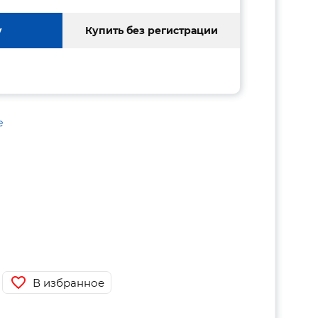
у
Купить без регистрации
е
В избранное