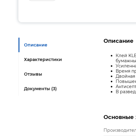
Описание
Описание
Клей KLE
Характеристики
бумажны
Усиленн
Время пр
Отзывы
Двойная 
Повышенн
Антисепт
Документы (3)
В развед
Основные 
Производите