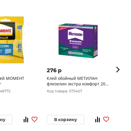
276 p
710 
лей МОМЕНТ
Клей обойный МЕТИЛАН
Обойн
г
флизелин экстра комфорт 200
Флизе
г (1/24) Хенкель
500г
048772
Код товара: 075407
Код тов
ину
В корзину
В 