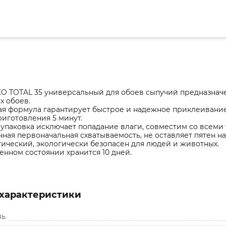
O TOTAL 35 универсальный для обоев сыпучий предназначе
х обоев.
ая формула гарантирует быстрое и надежное приклеивание
иготовления 5 минут.
упаковка исключает попадание влаги, совместим со всеми
ая первоначальная схватываемость, не оставляет пятен на
ический, экологически безопасен для людей и животных.
енном состоянии хранится 10 дней.
характеристики
ль