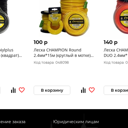
100 p
140 p
ylplus
Леска CHAMPION Round
Леска CHAM
)
2.4мм*15м (круглый в мотке)
DUO 2.4мм*12м (
С5004
квадрат
Код товара: 048098
Код товара: 
В корзину
В корз
ение заказа
Юридическим лицам