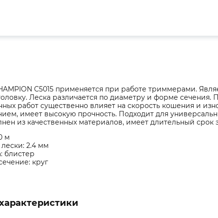
HAMPION C5015 применяется при работе триммерами. Явля
оловку. Леска различается по диаметру и форме сечения.
ных работ существенно влияет на скорость кошения и изно
ием, имеет высокую прочность. Подходит для универсальны
лнен из качественных материалов, имеет длительный срок 
0 м
лески: 2.4 мм
: блистер
сечение: круг
характеристики