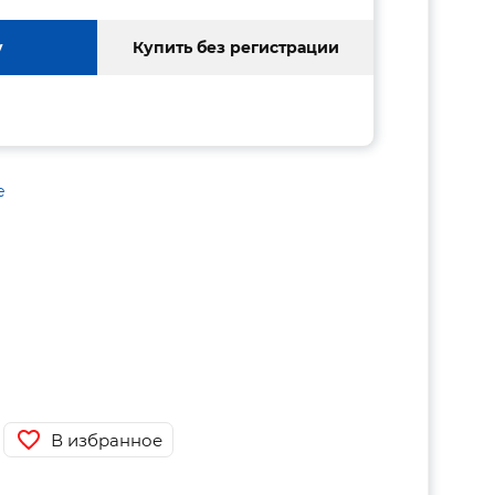
у
Купить без регистрации
е
В избранное