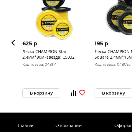
625 p
195 p
Леска CHAMPION Star
Леска CHAMPION N
2.4мм*90м (звезда) C5032
Square 2.4мм*15м (квадрат
С5065
Код товара: 048114
Код товара: 048095
В корзину
В корзину
Главная
О компании
Оформл