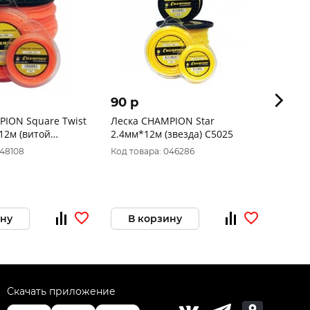
90 p
120 
PION Square Twist
Леска CHAMPION Star
Леска
витой
2.4мм*12м (звезда) C5025
Square 
) C5057
048108
Код товара: 046286
Код то
ину
В корзину
В 
Скачать приложение