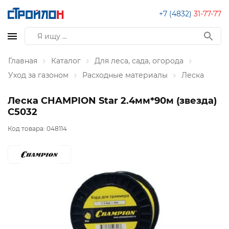
+7 (4832)
31-77-77
Главная
Каталог
Для леса, сада, огорода
Уход за газоном
Расходные материалы
Леска
Леска CHAMPION Star 2.4мм*90м (звезда)
C5032
Код товара:
048114