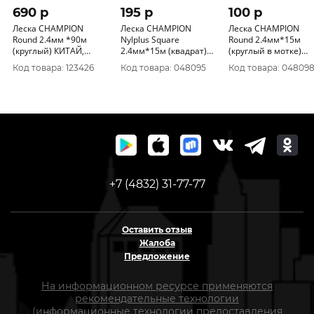
690 p
195 p
100 p
Леска CHAMPION
Леска CHAMPION
Леска CHAMPION
Round 2.4мм *90м
Nylplus Square
Round 2.4мм*15м
(круглый) КИТАЙ,
2.4мм*15м (квадрат)
(круглый в мотке)
C5015
С5065
С5004
Код товара: 123426
Код товара: 048095
Код товара: 04809
+7 (4832) 31-77-77
Оставить отзыв
Жалоба
Предложение
На информационном ресурсе применяются
рекомендательные технологии
(информационные технологии предоставления