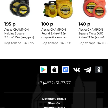
195 p
100 p
140 p
Леска CHAMPION
Леска CHAMPION
Леска CHAMPION
Nylplus Square
Round 2.4мм*15м
Square Twist DUO
2.4мм*15м (квадрат)
(круглый в мотке)
2.4мм*12м (витой
С5065
С5004
квадрат) C5057
Код товара: 048095
Код товара: 048098
Код товара: 048108
+7 (4832) 31-77-77
Оставить отзыв
Жалоба
Предложение