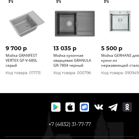
9 700 p
13 035 p
5 500 p
Мойка GRANFEST
Мойка кухонная
Мойка GERHANS для
VERTEX GF-V-680L
кварцевая GRANULA
кухни из
серый
GR-7804 черный
нержавеющей стал
K35050 500*500
Код товара: 071713
Код товара: 000796
Код товара: 090949
+7 (4832) 31-77-77