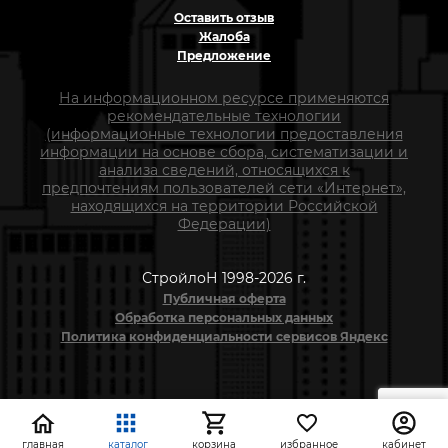
Оставить отзыв
Жалоба
Предложение
На информационном ресурсе применяются
рекомендательные технологии
(информационные технологии предоставления
информации на основе сбора, систематизации и
анализа сведений, относящихся к
предпочтениям пользователей сети «Интернет»,
находящихся на территории Российской
Федерации)
СтройлоН 1998-2026 г.
Публичная оферта
Обработка персональных данных
Политика конфиденциальности сервисов Яндекс
главная
каталог
корзина
избранное
кабинет