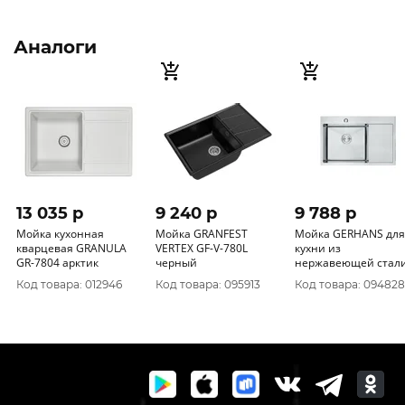
Аналоги
13 035 p
9 240 p
9 788 p
Мойка кухонная
Мойка GRANFEST
Мойка GERHANS для
кварцевая GRANULA
VERTEX GF-V-780L
кухни из
GR-7804 арктик
черный
нержавеющей стал
премиум K37851-L
Код товара: 012946
Код товара: 095913
Код товара: 094828
780*510