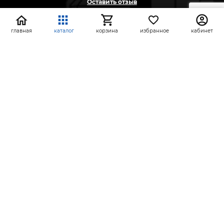
Оставить отзыв
Жалоба
Предложение
главная
каталог
корзина
избранное
кабинет
На информационном ресурсе применяются
рекомендательные технологии
(информационные технологии предоставления
информации на основе сбора, систематизации и
анализа сведений, относящихся к
предпочтениям пользователей сети «Интернет»,
находящихся на территории Российской
Федерации)
СтройлоН 1998-2026 г.
Публичная оферта
Обработка персональных данных
Политика конфиденциальности сервисов Яндекс