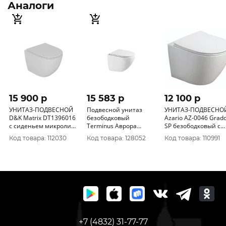
Аналоги
15 900 p
15 583 p
12 100 p
УНИТАЗ-ПОДВЕСНОЙ
Подвесной унитаз
УНИТАЗ-ПОДВЕСНО
D&K Matrix DT1396016
безободковый
Azario AZ-0046 Grad
с сиденьем микролифт
Terminus Аврора
SP безободковый с
Спеццена
Монолит 495х360
сиденьем микролиф
Код товара: 112030
Код товара: 128052
Код товара: 110991
белый TORNADO
+7 (4832) 31-77-77