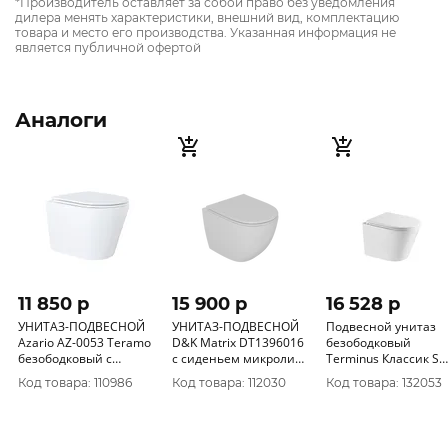
*Производитель оставляет за собой право без уведомления
дилера менять характеристики, внешний вид, комплектацию
товара и место его производства. Указанная информация не
является публичной офертой
Аналоги
11 850 p
15 900 p
16 528 p
УНИТАЗ-ПОДВЕСНОЙ
УНИТАЗ-ПОДВЕСНОЙ
Подвесной унитаз
Azario AZ-0053 Teramo
D&K Matrix DT1396016
безободковый
безободковый с
с сиденьем микролифт
Terminus Классик S
сиденьем микролифт
Спеццена
515х355 белый
Код товара: 110986
Код товара: 112030
Код товара: 132053