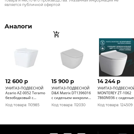
товара и место его производства. Указанная информация не
является публичной офертой
Аналоги
12 600 p
15 900 p
14 244 p
УНИТАЗ-ПОДВЕСНОЙ
УНИТАЗ-ПОДВЕСНОЙ
УНИТАЗ-ПОДВЕСНО
Azario AZ-0052 Teramo
D&K Matrix DT1396016
MONTEREY ZT-1062
безободковый с
с сиденьем микролифт
7860N936 с сидень
сиденьем микролифт
Спеццена
Код товара: 110985
Код товара: 112030
Код товара: 124509