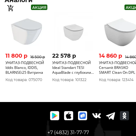
Аналоги
АКЦИЯ
АКЦ
11 800 p
22 578 p
14 860 p
16 500 p
14 86
УНИТАЗ-ПОДВЕСНОЙ
УНИТАЗ-ПОДВЕСНОЙ
УНИТАЗ-ПОДВЕСНО
Iddis Blanco, IDDIS,
Ideal Standart TESI
Cersanit BRASKO
BLARNSEi25 Витрина
AquaBlade с глубоким
SMART Clean On DPL
смывом
slim LP
Код товара: 075070
Код товара: 101322
Код товара: 123414
+7 (4832) 31-77-77