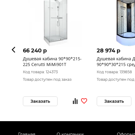
66 240 p
28 974 p
Душевая кабина 90*90*215-
Душевая кабина 
225 Cerutti MiMi901T
90*90*
Код товара: 124373
Код товара: 139858
Товар доступен под заказ
Товар доступен под
Заказать
Заказать
Главная
О компании
Оформл