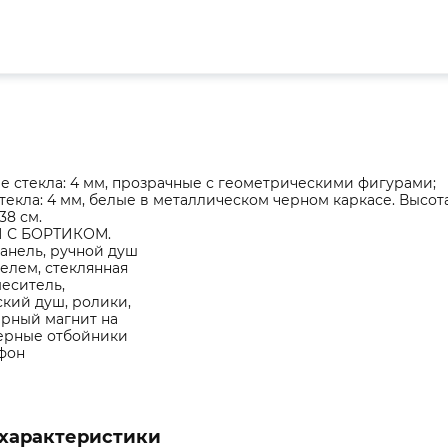
 стекла: 4 мм, прозрачные с геометрическими фигурами;
текла: 4 мм, белые в металлическом черном каркасе. Высот
38 см.
 С БОРТИКОМ.
анель, ручной душ
елем, стеклянная
меситель,
кий душ, ролики,
ерный магнит на
черные отбойники
фон
характеристики