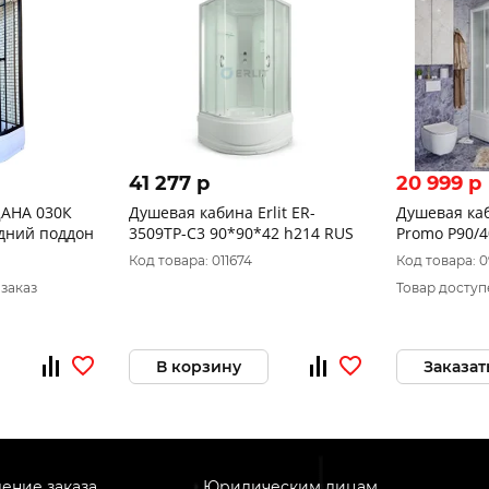
41 277 p
20 999 p
ДАНА 030К
Душевая кабина Erlit ER-
Душевая ка
30*215 средний поддон
3509TP-C3 90*90*42 h214 RUS
Promo P90/
Код товара: 011674
Код товара: 
 заказ
Товар доступ
В корзину
Заказат
ение заказа
Юридическим лицам