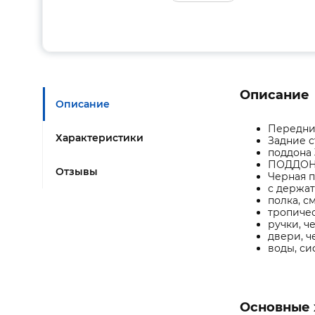
Описание
Описание
Передние
Характеристики
Задние с
поддона 
ПОДДОН
Отзывы
Черная п
с держат
полка, с
тропичес
ручки, ч
двери, 
воды, си
Основные 