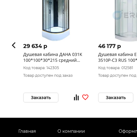
29 634 p
46 177 p
Душевая кабина ДАНА 031K
Душевая кабина Er
100*100*30*215 средний
3510P-C3 RUS 100
поддон
h214
Код товара: 142305
Код товара: 012581
Товар доступен под заказ
Товар доступен под
Заказать
Заказать
Главная
О компании
Оформл