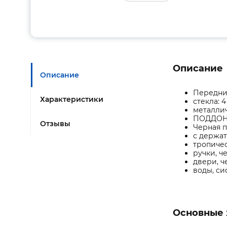
Описание
Описание
Передние
Характеристики
стекла: 
металлич
ПОДДОН
Отзывы
Черная п
с держат
тропичес
ручки, ч
двери, 
воды, с
Основные 