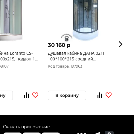
30 160 p
44 8
ина Loranto CS-
Душевая кабина ДАНА 021Г
Душев
100*100*215 средний
Код то
поддон,графит кирпич (3
98107
Код товара: 197963
Товар 
места)
ину
В корзину
За
Скачать приложение