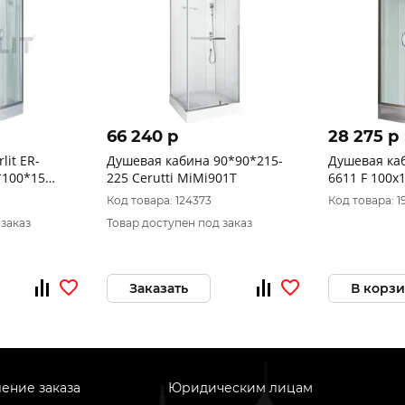
66 240 p
28 275 p
lit ER-
Душевая кабина 90*90*215-
Душевая каб
*100*15
225 Cerutti MiMi901T
6611 F 100х100х215, поддон 13
см матовая
Код товара: 124373
Код товара: 1
 заказ
Товар доступен под заказ
Заказать
В корз
ение заказа
Юридическим лицам