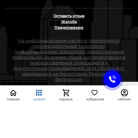
Оставить отзыв
Жалоба
Предложение
На информационном ресурсе применяются
рекомендательные технологии
(информационные технологии предоставления
информации на основе сбора, систематизации и
анализа сведений, относящихся к
предпочтениям пользователей сети «Интернет»,
находящихся на территории Российской
Федерации)
СтройлоН 1998-2026 г.
главная
каталог
корзина
избранное
кабинет
Публичная оферта
Обработка персональных данных
Политика конфиденциальности сервисов Яндекс