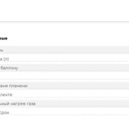
ные
ль
 (л)
 баллону
овня пламени
плекте
ный нагрев газа
срок