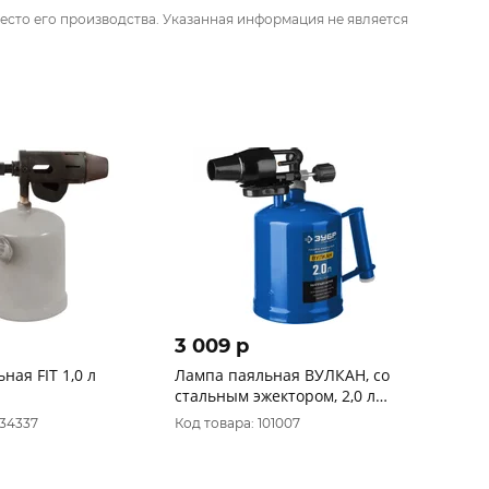
есто его производства. Указанная информация не является
3 009 p
ная FIT 1,0 л
Лампа паяльная ВУЛКАН, со
стальным эжектором, 2,0 л
ЗУБР "Профессионал". 40652-
034337
Код товара: 101007
2.0_z02