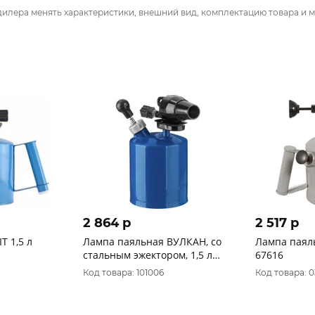
дилера менять характеристики, внешний вид, комплектацию товара и м
2 864 p
2 517 p
T 1,5 л
Лампа паяльная ВУЛКАН, со
Лампа паяль
стальным эжектором, 1,5 л
67616
ЗУБР "Профессионал". 40652-
Код товара: 101006
Код товара: 
1.5_z02