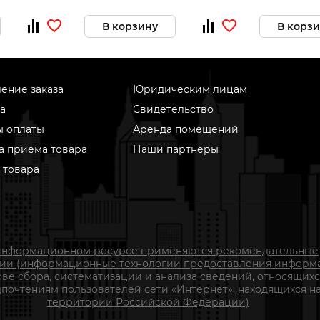
В корзину
В корз
ение заказа
Юридическим лицам
а
Свидетельство
ы оплаты
Аренда помещений
а приема товара
Наши партнеры
 товара
информационном ресурсе применяются рекомендательные
гии (информационные технологии предоставления информ
ове сбора, систематизации и анализа сведений, относящихс
почтениям пользователей сети «Интернет», находящихся н
территории Российской Федерации)