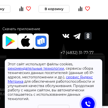
ину
В корзину
Скачать приложение
+7 (4832) 31-77-77
Этот сайт использует файлы cookies,
рекомендательные технологии
, сервисы сбора
технических данных посетителей (данные об IP-
адресе, местоположении и др.),
сервис Яндекс
Метрика
для обеспечения работоспособности и
улучшения качества обслуживания. Продолжая
СтройлоН 1998-2026 г.
ации
работу с нашим сайтом, вы автоматически
Публичная оферта
я к
соглашаетесь с использованием данных
Обработка персональных данных
а
технологий.
Политика конфиденциальности сервисов Яндекс