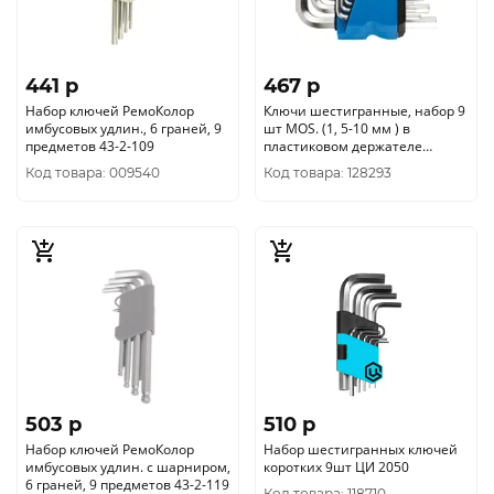
441 p
467 p
Набор ключей РемоКолор
Ключи шестигранные, набор 9
имбусовых удлин., 6 граней, 9
шт MOS. (1, 5-10 мм ) в
предметов 43-2-109
пластиковом держателе
64201М
Код товара: 009540
Код товара: 128293
503 p
510 p
Набор ключей РемоКолор
Набор шестигранных ключей
имбусовых удлин. c шарниром,
коротких 9шт ЦИ 2050
6 граней, 9 предметов 43-2-119
Код товара: 118710