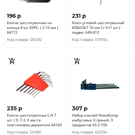
196 p
231 p
Ключи шестигранные на
Ключ угловой шестигранный
кольце 8 шт КУРС. ( 2-10 мм )
КОБАЛЬТ 10 мм Cr-V (1 шт.)
64172
подвес 649-813
Код товара: 128292
Код товара: 079104
235 p
307 p
Ключи шестигранные CrV 7
Набор ключей РемоКолор
шт. ( 0, 7-3, 0 мм ) в
имбусовых, 6 граней, 9
пластиковом держателе 64160
предметов 43-2-100
Код товара: 124190
Код товара: 022194