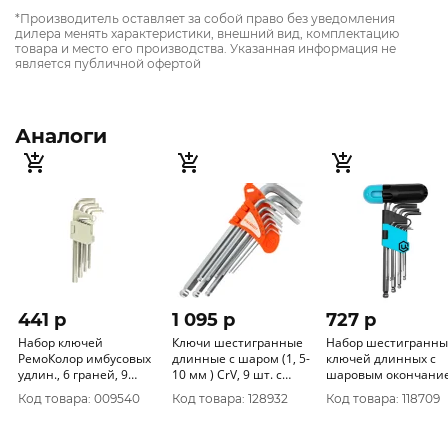
*Производитель оставляет за собой право без уведомления
дилера менять характеристики, внешний вид, комплектацию
товара и место его производства. Указанная информация не
является публичной офертой
Аналоги
441 p
1 095 p
727 p
Набор ключей
Ключи шестигранные
Набор шестигранны
РемоКолор имбусовых
длинные c шаром (1, 5-
ключей длинных с
удлин., 6 граней, 9
10 мм ) CrV, 9 шт. с
шаровым окончани
предметов 43-2-109
пластик.Т-обр.ручкой
9шт ЦИ 2049
Код товара: 009540
Код товара: 128932
Код товара: 118709
64198