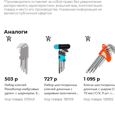
*Производитель оставляет за собой право без уведомления
дилера менять характеристики, внешний вид, комплектацию
товара и место его производства. Указанная информация не
является публичной офертой
Аналоги
503 p
727 p
1 095 p
Набор ключей
Набор шестигранных
Ключи шестигранн
РемоКолор имбусовых
ключей длинных с
длинные c шаром (1,
удлин. c шарниром, 6
шаровым окончанием
10 мм ) CrV, 9 шт. с
граней, 9 предметов
9шт ЦИ 2049
пластик.Т-обр.ручко
Код товара: 013543
Код товара: 118709
Код товара: 128932
43-2-119
64198