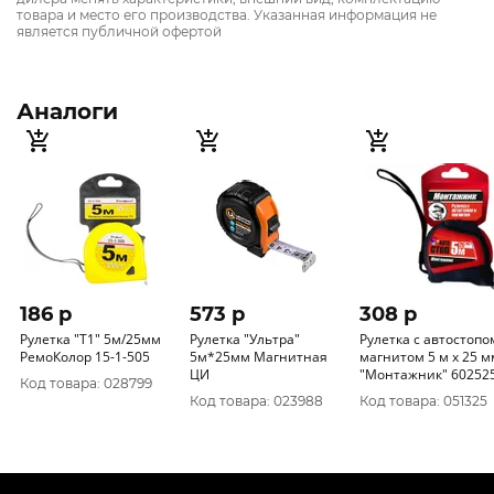
товара и место его производства. Указанная информация не
является публичной офертой
Аналоги
186 p
573 p
308 p
Рулетка "Т1" 5м/25мм
Рулетка "Ультра"
Рулетка с автостопо
РемоКолор 15-1-505
5м*25мм Магнитная
магнитом 5 м х 25 м
ЦИ
"Монтажник" 60252
Код товара: 028799
Код товара: 023988
Код товара: 051325