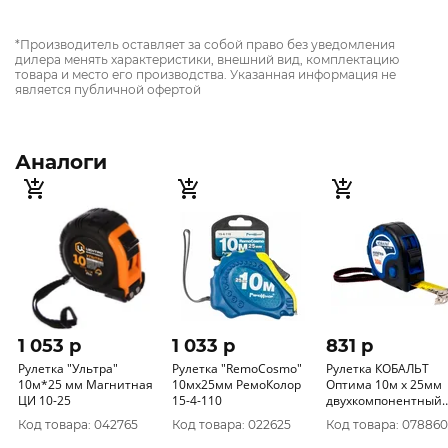
*Производитель оставляет за собой право без уведомления
дилера менять характеристики, внешний вид, комплектацию
товара и место его производства. Указанная информация не
является публичной офертой
Аналоги
1 053 p
1 033 p
831 p
Рулетка "Ультра"
Рулетка "RemoCosmo"
Рулетка КОБАЛЬТ
10м*25 мм Магнитная
10мх25мм РемоКолор
Оптима 10м x 25мм
ЦИ 10-25
15-4-110
двухкомпонентный
корпус (тройной
Код товара: 042765
Код товара: 022625
Код товара: 078860
стопор, магн. крючок,