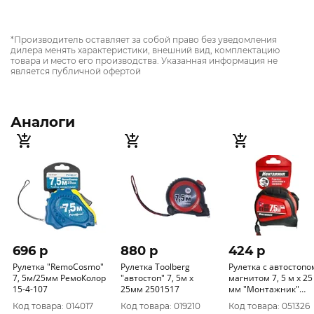
*Производитель оставляет за собой право без уведомления
дилера менять характеристики, внешний вид, комплектацию
товара и место его производства. Указанная информация не
является публичной офертой
Аналоги
696 p
880 p
424 p
Рулетка "RemoCosmo"
Рулетка Toolberg
Рулетка с автостопо
7, 5м/25мм РемоКолор
"автостоп" 7, 5м х
магнитом 7, 5 м х 25
15-4-107
25мм 2501517
мм "Монтажник"
602725
Код товара: 014017
Код товара: 019210
Код товара: 051326