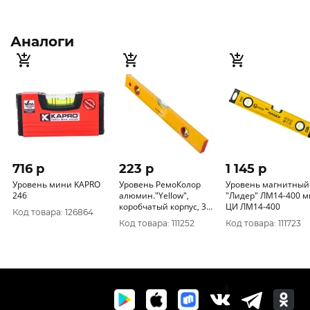
Аналоги
716 p
223 p
1 145 p
Уровень мини KAPRO
Уровень РемоКолор
Уровень магнитный
246
алюмин."Yellow",
"Лидер" ЛМ14-400 
коробчатый корпус, 3
ЦИ ЛМ14-400
Код товара: 126864
акриловых глазка,
Код товара: 111252
Код товара: 111723
линейка, 400мм, 17-0-
004