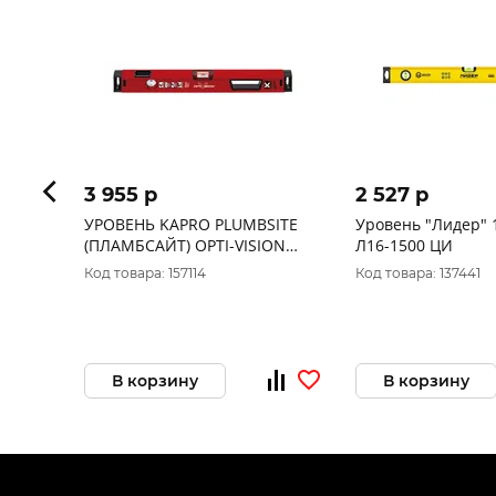
3 955 p
2 527 p
УРОВЕНЬ KAPRO PLUMBSITE
Уровень "Лидер" 
(ПЛАМБСАЙТ) OPTI-VISION
Л16-1500 ЦИ
CONDOR 905-40-150
Код товара: 157114
Код товара: 137441
В корзину
В корзину