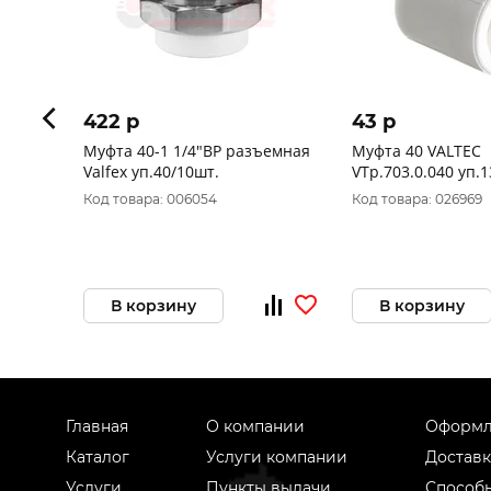
422 p
43 p
Муфта 40-1 1/4"ВР разъемная
Муфта 40 VALTEC
Valfex уп.40/10шт.
VTp.703.0.040 уп.
Код товара: 006054
Код товара: 026969
В корзину
В корзину
Главная
О компании
Оформл
Каталог
Услуги компании
Доставк
Услуги
Пункты выдачи
Способ