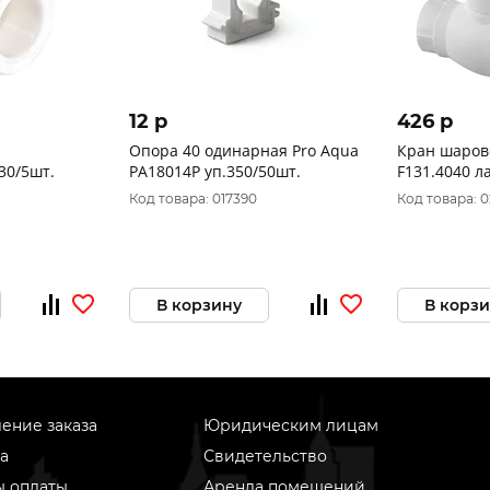
12 p
426 p
Опора 40 одинарная Pro Aqua
Кран шаров
130/5шт.
РА18014Р уп.350/50шт.
F131.4040 л
затвор уп.2
Код товара: 017390
Код товара: 0
В корзину
В корз
ение заказа
Юридическим лицам
а
Свидетельство
ы оплаты
Аренда помещений