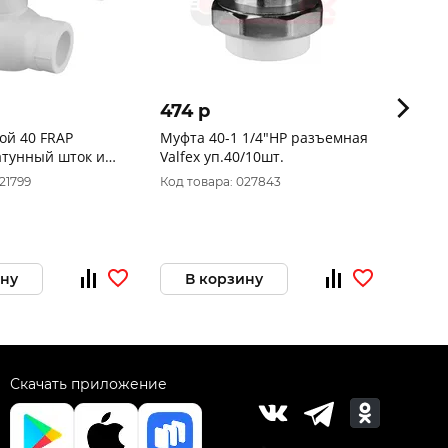
474 p
1 20
ой 40 FRAP
Муфта 40-1 1/4"НР разъемная
Кран 
атунный шток и
Valfex уп.40/10шт.
VTp.74
5/1шт.
21799
Код товара: 027843
Код то
ину
В корзину
В 
Скачать приложение