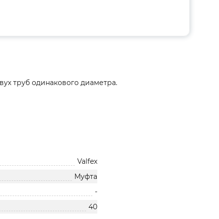
ух труб одинакового диаметра.
Valfex
Муфта
-
40