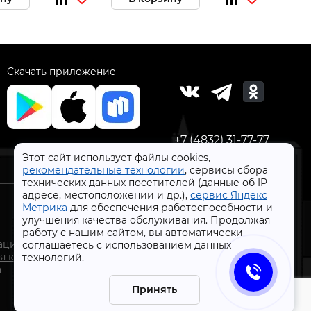
Скачать приложение
+7 (4832) 31-77-77
Этот сайт использует файлы cookies,
рекомендательные технологии
, сервисы сбора
технических данных посетителей (данные об IP-
адресе, местоположении и др.),
сервис Яндекс
Метрика
для обеспечения работоспособности и
улучшения качества обслуживания. Продолжая
работу с нашим сайтом, вы автоматически
СтройлоН 1998-2026 г.
ации
соглашаетесь с использованием данных
Публичная оферта
я к
технологий.
Обработка персональных данных
а
Политика конфиденциальности сервисов Яндекс
Принять