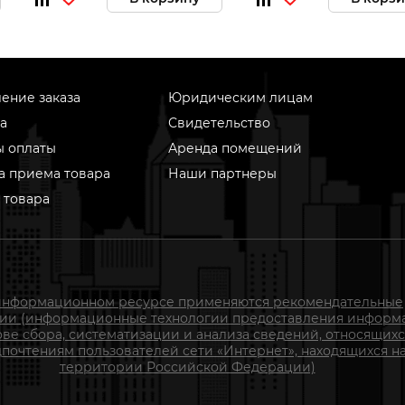
ение заказа
Юридическим лицам
а
Свидетельство
ы оплаты
Аренда помещений
а приема товара
Наши партнеры
 товара
информационном ресурсе применяются рекомендательные
гии (информационные технологии предоставления информ
ове сбора, систематизации и анализа сведений, относящихс
почтениям пользователей сети «Интернет», находящихся н
территории Российской Федерации)