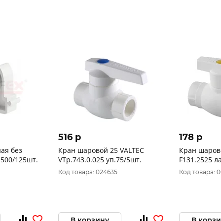
516 p
178 p
ая без
Кран шаровой 25 VALTEC
Кран шаров
.500/125шт.
VTp.743.0.025 уп.75/5шт.
F131.2525 л
затвор уп.7
Код товара: 024635
Код товара: 
В корзину
В корз