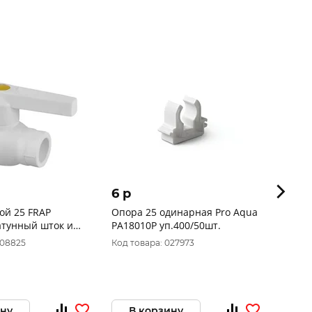
6 p
8 p
ой 25 FRAP
Опора 25 одинарная Pro Aqua
Заглуш
атунный шток и
РА18010Р уп.400/50шт.
уп.50
0/1шт.
008825
Код товара: 027973
Код то
ину
В корзину
В 