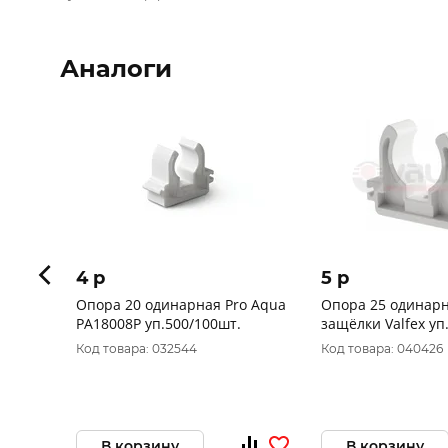
Аналоги
4 p
5 p
Опора 20 одинарная Pro Aqua
Опора 25 одинарн
РА18008Р уп.500/100шт.
защёлки Valfex уп
Код товара: 032544
Код товара: 040426
В корзину
В корзину