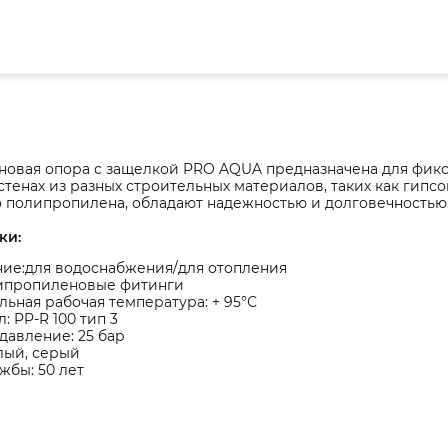
овая опора с защелкой PRO AQUA предназначена для фик
стенах из разных строительных материалов, таких как гипсо
о полипропилена, обладают надежностью и долговечностью
ки:
ние:для водоснабжения/для отопления
липропиленовые фитинги
ьная рабочая температура: + 95°С
: PP-R 100 тип 3
давление: 25 бар
лый, серый
жбы: 50 лет