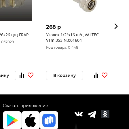
268 p
361 
26х26 ц/ц FRAP
Уголок 1/2"х16 ш/ц VALTEC
Патру
VTm.353.N.001604
VTm.3
: 057029
Код товара: 014481
Код то
зину
В корзину
В 
Скачать приложение