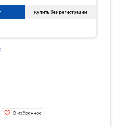
у
Купить без регистрации
е
В избранное