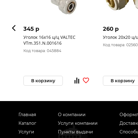
345 p
260 p
Уголок 16х16 ц/ц VALTEC
Уголок 20х20 ц/
VTm.351.N.001616
Код товара: 02560
Код товара: 045884
В корзину
В корзину
Главная
О компании
Оформл
Каталог
Услуги компании
Доставк
Услуги
Пункты выдачи
Способ