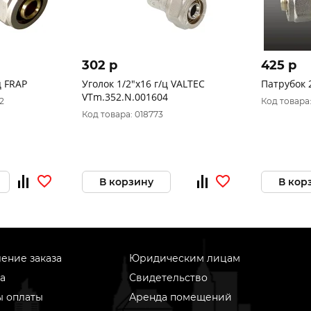
302 p
425 p
ц FRAP
Уголок 1/2"х16 г/ц VALTEC
Патрубок 
VTm.352.N.001604
2
Код товара
Код товара: 018773
В корзину
В кор
ение заказа
Юридическим лицам
а
Свидетельство
ы оплаты
Аренда помещений