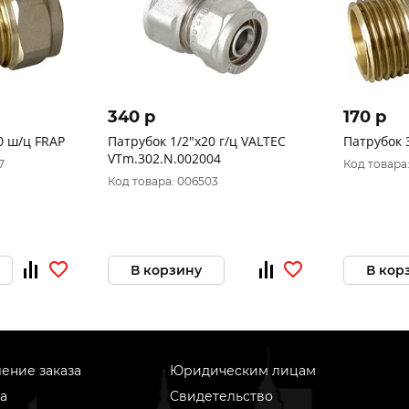
340 p
170 p
0 ш/ц FRAP
Патрубок 1/2"х20 г/ц VALTEC
Патрубок 
VTm.302.N.002004
7
Код товара:
Код товара: 006503
В корзину
В кор
ение заказа
Юридическим лицам
а
Свидетельство