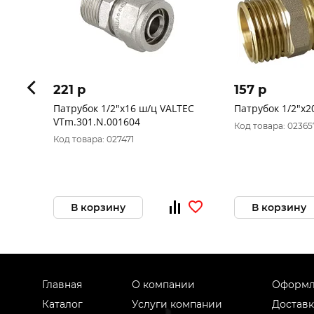
221 p
157 p
Патрубок 1/2"х16 ш/ц VALTEC
Патрубок 1/2"х2
VTm.301.N.001604
Код товара: 02365
Код товара: 027471
В корзину
В корзину
Главная
О компании
Оформл
Каталог
Услуги компании
Доставк