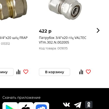
422 p
158
3/4"х20 ш/ц FRAP
Патрубок 3/4"х20 г/ц VALTEC
Патр
VTm.302.N.002005
 013312
Код 
Код товара: 009015
зину
В корзину
Скачать приложение